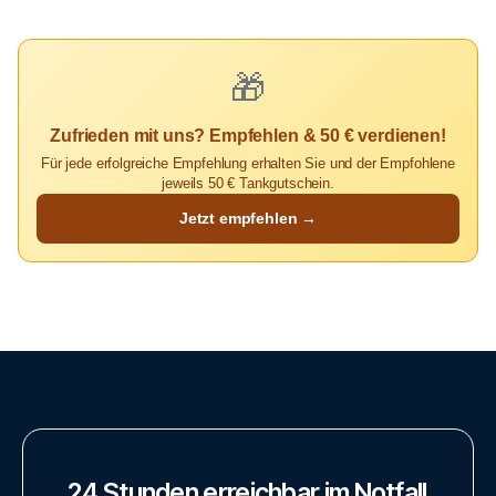
🎁
Zufrieden mit uns? Empfehlen & 50 € verdienen!
Für jede erfolgreiche Empfehlung erhalten Sie und der Empfohlene
jeweils 50 € Tankgutschein.
Jetzt empfehlen →
24
Stunden
erreichbar
im
Notfall