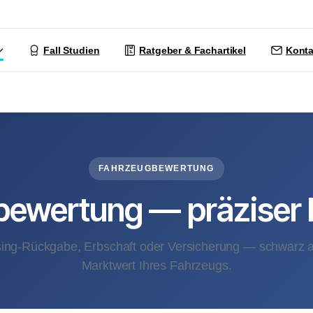
Fall Studien
Ratgeber & Fachartikel
Konta
FAHRZEUGBEWERTUNG
bewertung — präziser 
sing-Rückgabe, Erbschaft oder Versicherung — schwarz a
Marktwert Ihres Fahrzeugs.