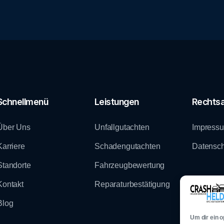
Schnellmenü
Leistungen
Rechtsa
Über Uns
Unfallgutachten
Impress
Karriere
Schadengutachten
Datensch
Standorte
Fahrzeugbewertung
Kontakt
Reparaturbestätigung
Blog
Um dir ein 