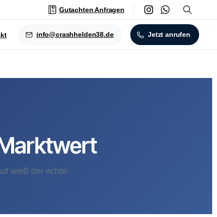
Gutachten Anfragen
info@crashhelden38.de
Jetzt anrufen
kt
Marktwert
uf weiß der echte