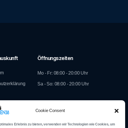
uskunft
Öffnungszeiten
um
Mo - Fr: 08:00 - 20:00 Uhr
utzerklärung
Sa - So: 08:00 - 20:00 Uhr
Folg uns auf Social Media
Cookie Consent
optimales Erlebnis zu bieten, verwenden wir Technologien wie Cookies, um