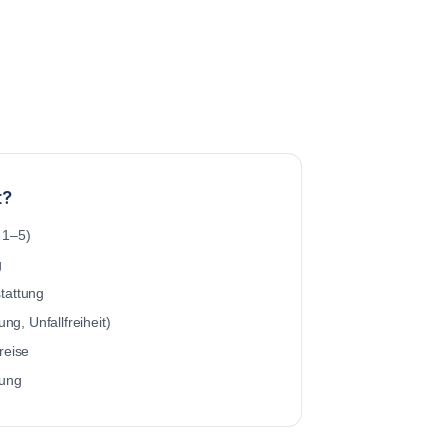
t?
 1–5)
g
tattung
ung, Unfallfreiheit)
reise
rung