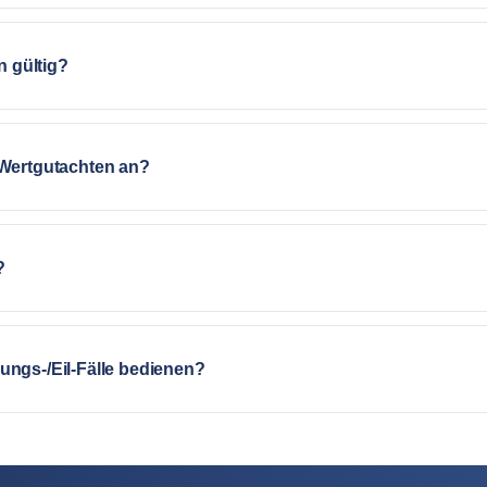
n gültig?
Wertgutachten an?
?
ngs-/Eil-Fälle bedienen?