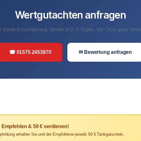
Wertgutachten anfragen
 Vorab-Einschätzung. Termin in 2–3 Tagen. Vor Ort in ganz Nie
☎ 01575 2453870
✉ Bewertung anfragen
? Empfehlen & 50 € verdienen!
pfehlung erhalten Sie und der Empfohlene jeweils 50 € Tankgutschein.