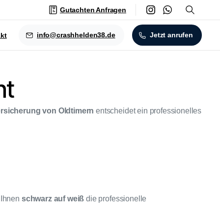
Gutachten Anfragen
info@crashhelden38.de
Jetzt anrufen
kt
nt
ersicherung von Oldtimern
entscheidet ein professionelles
t Ihnen
schwarz auf weiß
die professionelle