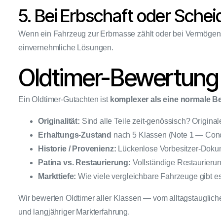
5. Bei Erbschaft oder Sche
Wenn ein Fahrzeug zur Erbmasse zählt oder bei Vermögensa
einvernehmliche Lösungen.
Oldtimer-Bewertung
Ein Oldtimer-Gutachten ist
komplexer als eine normale B
Originalität:
Sind alle Teile zeit-genössisch? Origin
Erhaltungs-Zustand
nach 5 Klassen (Note 1 — Conco
Historie / Provenienz:
Lückenlose Vorbesitzer-Doku
Patina vs. Restaurierung:
Vollständige Restaurierun
Markttiefe:
Wie viele vergleichbare Fahrzeuge gibt es
Wir bewerten Oldtimer aller Klassen — vom alltagstauglic
und langjähriger Markterfahrung.