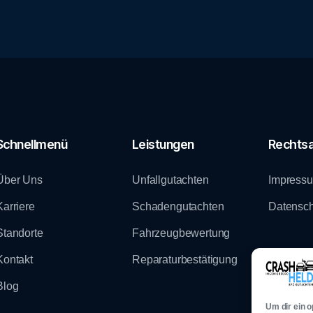
Schnellmenü
Leistungen
Rechtsa
Über Uns
Unfallgutachten
Impress
Karriere
Schadengutachten
Datensch
Standorte
Fahrzeugbewertung
Kontakt
Reparaturbestätigung
Blog
Um dir ein 