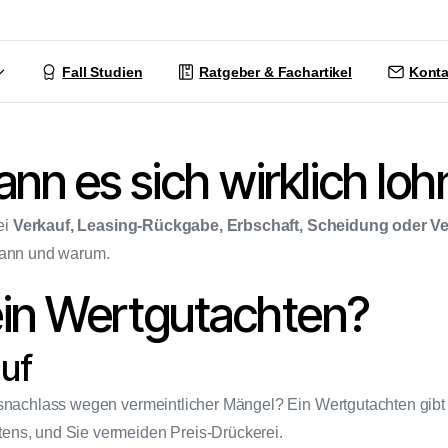
Fall Studien
Ratgeber & Fachartikel
Konta
n es sich wirklich loh
ei
Verkauf, Leasing-Rückgabe, Erbschaft, Scheidung oder V
 wann und warum.
ein Wertgutachten?
auf
eisnachlass wegen vermeintlicher Mängel? Ein Wertgutachten gib
ens, und Sie vermeiden Preis-Drückerei.