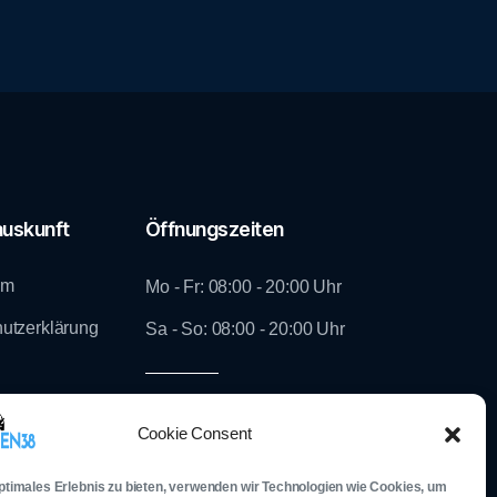
uskunft
Öffnungszeiten
um
Mo - Fr: 08:00 - 20:00 Uhr
utzerklärung
Sa - So: 08:00 - 20:00 Uhr
Folg uns auf Social Media
Cookie Consent
optimales Erlebnis zu bieten, verwenden wir Technologien wie Cookies, um