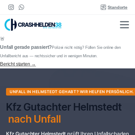
Standorte
🚨
Unfall gerade passiert?
Polizei nicht nötig? Füllen Sie online den
Unfallbericht aus — rechtssicher und in wenigen Minuten.
Bericht starten →
UNFALL IN HELMSTEDT GEHABT? WIR HELFEN PERSÖNLICH.
Kfz Gutachter Helmstedt
nach Unfall
Kfz Gutachter Helmstedt
prüft Ihren Unfallschaden