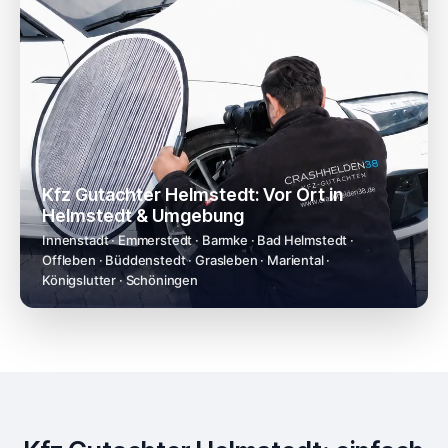
Kfz Gutachter Helmstedt: Vor Ort in
Helmstedt & Umgebung
Innenstadt · Emmerstedt · Barmke · Bad Helmstedt ·
Offleben · Büddenstedt · Grasleben · Mariental ·
Königslutter · Schöningen