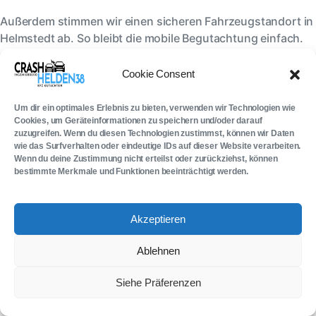
Außerdem stimmen wir einen sicheren Fahrzeugstandort in
Helmstedt ab. So bleibt die mobile Begutachtung einfach.
Anschließend erhalten Sie eine verständliche Einordnung.
Cookie Consent
🎁
Zufrieden mit uns? Empfehlen & 50 € verdienen!
Für jede
Um dir ein optimales Erlebnis zu bieten, verwenden wir Technologien wie
Cookies, um Geräteinformationen zu speichern und/oder darauf
erfolgreiche Empfehlung erhalten Sie und der Empfohlene jeweils 50 €
zuzugreifen. Wenn du diesen Technologien zustimmst, können wir Daten
Tankgutschein.
wie das Surfverhalten oder eindeutige IDs auf dieser Website verarbeiten.
Wenn du deine Zustimmung nicht erteilst oder zurückziehst, können
Jetzt empfehlen →
bestimmte Merkmale und Funktionen beeinträchtigt werden.
24
Stunden
erreichbar
im
Notfall
Akzeptieren
Schnelle Hilfe per WhatsApp
Ablehnen
Siehe Präferenzen